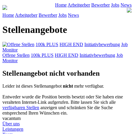
Home
Arbeitgeber
Bewerber
Jobs
News
Home
Arbeitgeber
Bewerber
Jobs
News
Stellenangebote
Offene Stellen
100k PLUS
HIGH END
Initiativbewerbung
Job
Monitor
Offene Stellen
100k PLUS
HIGH END
Initiativbewerbung
Job
Monitor
Stellenangebot nicht vorhanden
Leider ist dieses Stellenangebot
nicht
mehr verfügbar.
Entweder wurde die Position bereits besetzt oder Sie haben eine
veralteten Internet-Link aufgerufen. Bitte lassen Sie sich alle
verfügbaren Stellen
anzeigen und schränken Sie die Suche
entsprechend Ihren Wünschen ein.
vacantum
Über uns
Leistungen