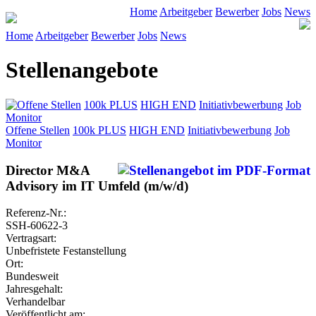
Home
Arbeitgeber
Bewerber
Jobs
News
Home
Arbeitgeber
Bewerber
Jobs
News
Stellenangebote
Offene Stellen
100k PLUS
HIGH END
Initiativbewerbung
Job
Monitor
Offene Stellen
100k PLUS
HIGH END
Initiativbewerbung
Job
Monitor
Director M&A
Advisory im IT Umfeld (m/w/d)
Referenz-Nr.:
SSH-60622-3
Vertragsart:
Unbefristete Festanstellung
Ort:
Bundesweit
Jahresgehalt:
Verhandelbar
Veröffentlicht am: