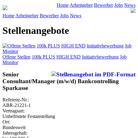
Home
Arbeitgeber
Bewerber
Jobs
News
Home
Arbeitgeber
Bewerber
Jobs
News
Stellenangebote
Offene Stellen
100k PLUS
HIGH END
Initiativbewerbung
Job
Monitor
Offene Stellen
100k PLUS
HIGH END
Initiativbewerbung
Job
Monitor
Senior
Consultant/Manager (m/w/d) Bankcontrolling
Sparkasse
Referenz-Nr.:
ABR-21221-1
Vertragsart:
Unbefristete Festanstellung
Ort:
Bundesweit
Jahresgehalt: