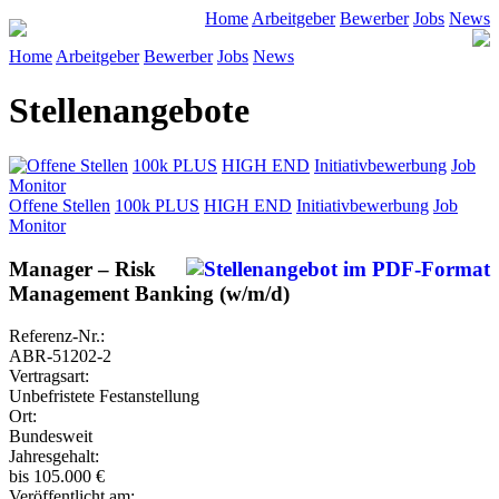
Home
Arbeitgeber
Bewerber
Jobs
News
Home
Arbeitgeber
Bewerber
Jobs
News
Stellenangebote
Offene Stellen
100k PLUS
HIGH END
Initiativbewerbung
Job
Monitor
Offene Stellen
100k PLUS
HIGH END
Initiativbewerbung
Job
Monitor
Manager – Risk
Management Banking (w/m/d)
Referenz-Nr.:
ABR-51202-2
Vertragsart:
Unbefristete Festanstellung
Ort:
Bundesweit
Jahresgehalt:
bis 105.000 €
Veröffentlicht am: