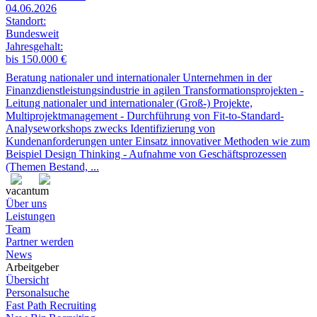
04.06.2026
Standort:
Bundesweit
Jahresgehalt:
bis 150.000 €
Beratung nationaler und internationaler Unternehmen in der
Finanzdienstleistungsindustrie in agilen Transformationsprojekten -
Leitung nationaler und internationaler (Groß-) Projekte,
Multiprojektmanagement - Durchführung von Fit-to-Standard-
Analyseworkshops zwecks Identifizierung von
Kundenanforderungen unter Einsatz innovativer Methoden wie zum
Beispiel Design Thinking - Aufnahme von Geschäftsprozessen
(Themen Bestand, ...
vacantum
Über uns
Leistungen
Team
Partner werden
News
Arbeitgeber
Übersicht
Personalsuche
Fast Path Recruiting