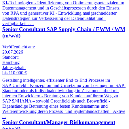
KI-Technologien - Identifizierung von Optimierungspotenzialen im
Datenmanagement und in Geschäftsprozessen durch den Einsatz
von RPA und generativer KI - Entwicklung maßgeschneiderter
Datenstrategien zur Verbesserung der Datenqualität und -
verfügbarkeit - ...
Senior Consultant SAP Supply Chain / EWM / WM
(m/w/d)
Veröffentlicht am:
20.07.2026
Standort:
Hamburg
Jahresgehalt:
bis 110.000 €
Gestaltung intelligenter, effizienter End‑to‑End‑Prozesse im
SAP‑Umfeld - Konzeption und Umsetzung von Lösungen im SAP-
Standard oder als Individualentwicklung in Zusammenarbeit mit
internen Entwicklern - Beratung von Kunden auf ihrem Weg zu
SAP S/4HANA – sowohl Greenfield als auch Brownfield -
Eigenständige Betreuung eines festen Kundenstamms und
Weiterentwicklung deren Prozess- und Systemlandschaften - Aktive
...
Senior Consultant/Manager Risikomanagement
(m/w/d)