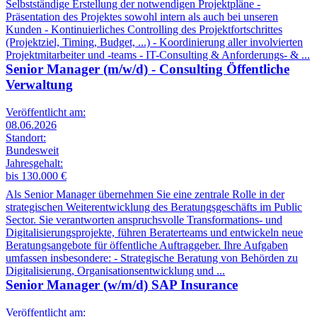
Selbstständige Erstellung der notwendigen Projektpläne -
Präsentation des Projektes sowohl intern als auch bei unseren
Kunden - Kontinuierliches Controlling des Projektfortschrittes
(Projektziel, Timing, Budget, ...) - Koordinierung aller involvierten
Projektmitarbeiter und -teams - IT-Consulting & Anforderungs- & ...
Senior Manager (m/w/d) - Consulting Öffentliche
Verwaltung
Veröffentlicht am:
08.06.2026
Standort:
Bundesweit
Jahresgehalt:
bis 130.000 €
Als Senior Manager übernehmen Sie eine zentrale Rolle in der
strategischen Weiterentwicklung des Beratungsgeschäfts im Public
Sector. Sie verantworten anspruchsvolle Transformations- und
Digitalisierungsprojekte, führen Beraterteams und entwickeln neue
Beratungsangebote für öffentliche Auftraggeber. Ihre Aufgaben
umfassen insbesondere: - Strategische Beratung von Behörden zu
Digitalisierung, Organisationsentwicklung und ...
Senior Manager (w/m/d) SAP Insurance
Veröffentlicht am: