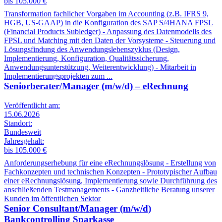
bis 105.000 €
Transformation fachlicher Vorgaben im Accounting (z.B. IFRS 9,
HGB, US-GAAP) in die Konfiguration des SAP S/4HANA FPSL
(Financial Products Subledger) - Anpassung des Datenmodells des
FPSL und Matching mit den Daten der Vorsysteme - Steuerung und
Lösungsfindung des Anwendungslebenszyklus (Design,
Implementierung, Konfiguration, Qualitätssicherung,
Anwendungsunterstützung, Weiterentwicklung) - Mitarbeit in
Implementierungsprojekten zum ...
Seniorberater/Manager (m/w/d) – eRechnung
Veröffentlicht am:
15.06.2026
Standort:
Bundesweit
Jahresgehalt:
bis 105.000 €
Anforderungserhebung für eine eRechnungslösung - Erstellung von
Fachkonzepten und technischen Konzepten - Prototypischer Aufbau
einer eRechnungslösung, Implementierung sowie Durchführung des
anschließenden Testmanagements - Ganzheitliche Beratung unserer
Kunden im öffentlichen Sektor
Senior Consultant/Manager (m/w/d)
Bankcontrolling Sparkasse