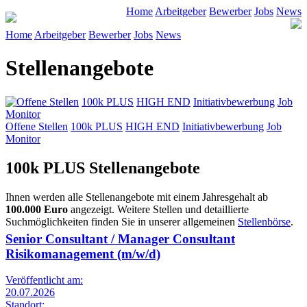
Home
Arbeitgeber
Bewerber
Jobs
News
Home
Arbeitgeber
Bewerber
Jobs
News
Stellenangebote
Offene Stellen
100k PLUS
HIGH END
Initiativbewerbung
Job
Monitor
Offene Stellen
100k PLUS
HIGH END
Initiativbewerbung
Job
Monitor
100k PLUS Stellenangebote
Ihnen werden alle Stellenangebote mit einem Jahresgehalt ab
100.000 Euro
angezeigt. Weitere Stellen und detaillierte
Suchmöglichkeiten finden Sie in unserer allgemeinen
Stellenbörse
.
Senior Consultant / Manager Consultant
Risikomanagement (m/w/d)
Veröffentlicht am:
20.07.2026
Standort: